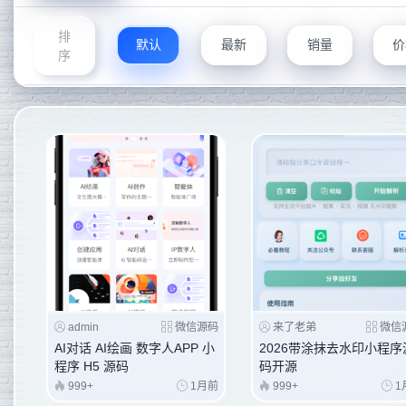
排
默认
最新
销量
价
序
admin
微信源码
来了老弟
微信
AI对话 AI绘画 数字人APP 小
2026带涂抹去水印小程序
程序 H5 源码
码开源
999+
1月前
999+
1