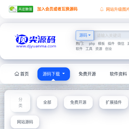
加入会员或者互换源码
网站升级图
顶尖源码祝
顶尖源码唯
2026学海无
源码
热门：
php
模板
插件
微信
软件
工具
资源
创业
首页
源码下载
免费开源
软件资料
分
全部
免费开源
扩展插件
类
网站源码