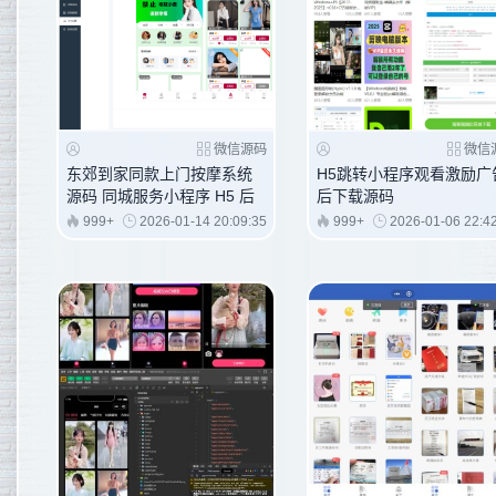
微信源码
微信
东郊到家同款上门按摩系统
H5跳转小程序观看激励广
源码 同城服务小程序 H5 后
后下载源码
台可 DIY 部署
999+
2026-01-14 20:09:35
999+
2026-01-06 22:4