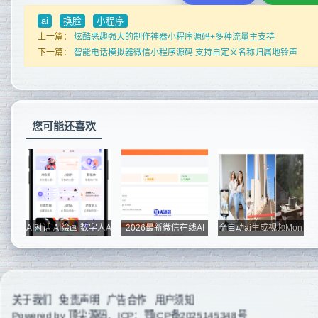
ai
换脸
小程序
上一篇：
炫酷恶趣强大的制作神器小程序源码+多种流量主支持
下一篇：
智能电话模拟器微信小程序源码 支持自定义名称归属地铃声
您可能还喜欢
AI对话 AI绘画 数字人A
2026最新微信在线AI
全自动ai生成视频Mon
PP 小程...
客服系统源...
eyPrinter...
关于我们
免责声明
广告合作
用户须知
Powered by
顶尖源码
，ICP：
鄂ICP备2025145348号