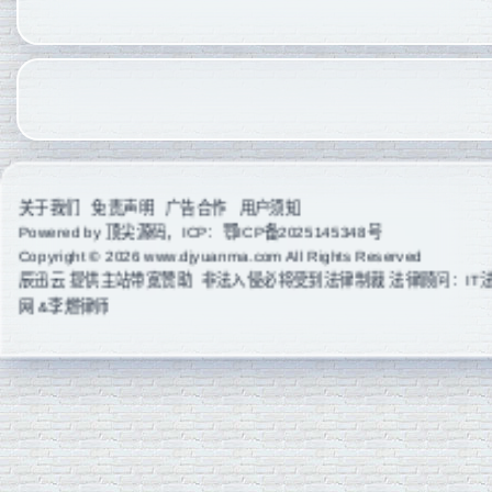
关于我们
免责声明
广告合作
用户须知
Powered by
顶尖源码
，ICP：
鄂ICP备2025145348号
Copyright © 2026 www.djyuanma.com All Rights Reserved
辰迅云
提供主站带宽赞助 非法入侵必将受到法律制裁 法律顾问：IT
网 &李燃律师