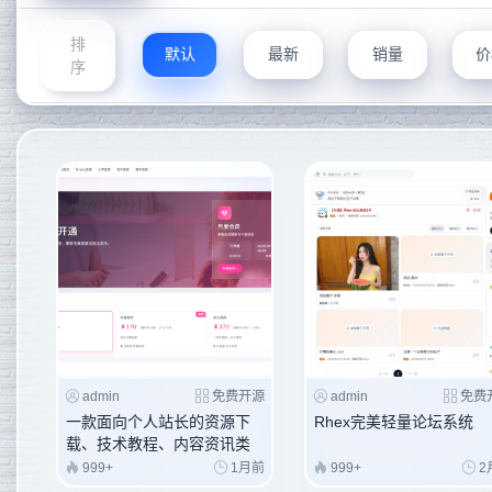
排
默认
最新
销量
价
序
admin
免费开源
admin
免费
一款面向个人站长的资源下
Rhex完美轻量论坛系统
载、技术教程、内容资讯类
站点的 WordPress 主题
999+
1月前
999+
2