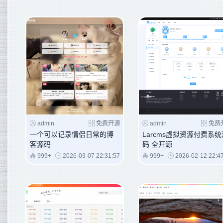
admin
免费开源
admin
免费
一个可以记录情侣日常的博
Larcms虚拟资源付费系统
客源码
码 全开源
999+
2026-03-07 22:31:57
999+
2026-02-12 22:4