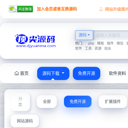
加入会员或者互换源码
网站升级图
顶尖源码祝
顶尖源码唯
2026学海无
源码
热门：
php
模板
插件
微信
软件
工具
资源
创业
首页
源码下载
免费开源
软件资料
分
全部
免费开源
扩展插件
类
网站源码