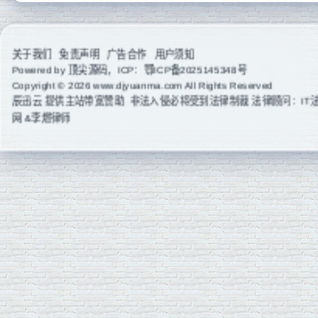
关于我们
免责声明
广告合作
用户须知
Powered by
顶尖源码
，ICP：
鄂ICP备2025145348号
Copyright © 2026 www.djyuanma.com All Rights Reserved
辰迅云
提供主站带宽赞助 非法入侵必将受到法律制裁 法律顾问：IT
网 &李燃律师