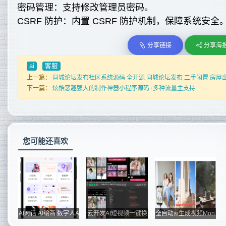
密码管理：支持修改管理员密码。
CSRF 防护：内置 CSRF 防护机制，保障系统安全
分享链接
分享海
ai
客服
上一篇：
同城论坛发布社区系统源码 全开源 同城论坛发布 二手闲置 房屋出
下一篇：
炫酷恶趣强大的制作神器小程序源码+多种流量主支持
您可能还喜欢
AI对话 AI绘画 数字人A
云开发AI短视频一键换
全自动ai生成视频Mon
PP 小程...
脸小程序...
eyPrinter...