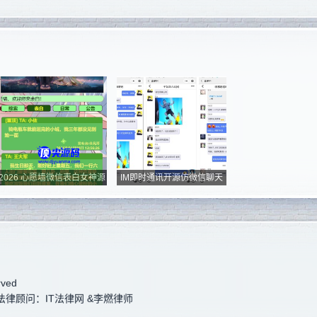
2026 心愿墙微信表白女神源
IM即时通讯开源仿微信聊天
码
程序...
rved
律顾问：IT法律网 &李燃律师