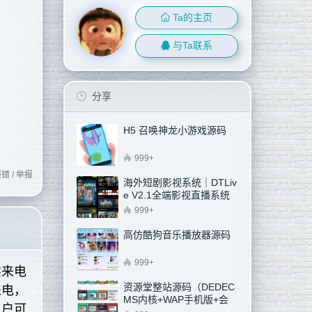
Ta的主页
与Ta联系
分享
H5 召唤神龙小游戏源码
999+
错 / 举报
海外短剧影视系统｜DTLiv
e V2.1全端影视直播系统
汉化增强版（新增邮箱注
999+
册+阿里云OSS)
高仿酷狗音乐播放器源码
999+
实来电
资源堂整站源码（DEDEC
来电，
MS内核+WAP手机版+会
用户可