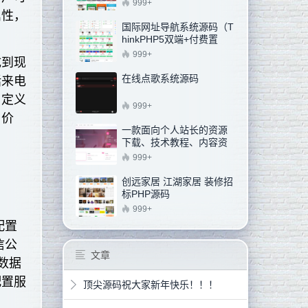
员模块）
999+
属性，
国际网址导航系统源码（T
hinkPHP5双端+付费置
顶）
999+
成到现
在线点歌系统源码
括来电
自定义
999+
用价
一款面向个人站长的资源
下载、技术教程、内容资
讯类站点的 WordPress 主
999+
题
创远家居 江湖家居 装修招
标PHP源码
999+
配置
信公
文章
数据
配置服
顶尖源码祝大家新年快乐！！！