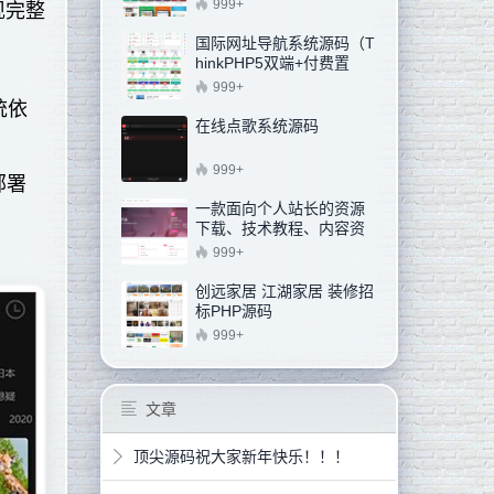
员模块）
999+
现完整
国际网址导航系统源码（T
hinkPHP5双端+付费置
顶）
999+
统依
在线点歌系统源码
999+
部署
一款面向个人站长的资源
下载、技术教程、内容资
讯类站点的 WordPress 主
999+
题
创远家居 江湖家居 装修招
标PHP源码
999+
文章
顶尖源码祝大家新年快乐！！！