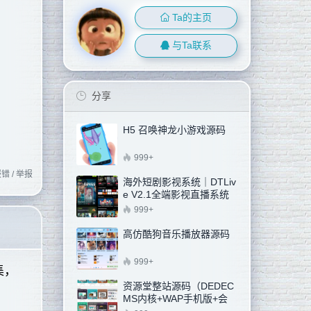
Ta的主页
与Ta联系
分享
H5 召唤神龙小游戏源码
999+
错 / 举报
海外短剧影视系统｜DTLiv
e V2.1全端影视直播系统
汉化增强版（新增邮箱注
999+
册+阿里云OSS)
高仿酷狗音乐播放器源码
999+
集，
资源堂整站源码（DEDEC
MS内核+WAP手机版+会