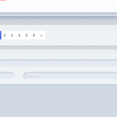
2
3
4
5
6
»