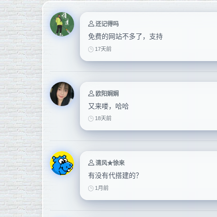
还记得吗
免费的网站不多了，支持
17天前
欧阳娴娴
又来喽，哈哈
18天前
清风★徐来
有没有代搭建的？
1月前