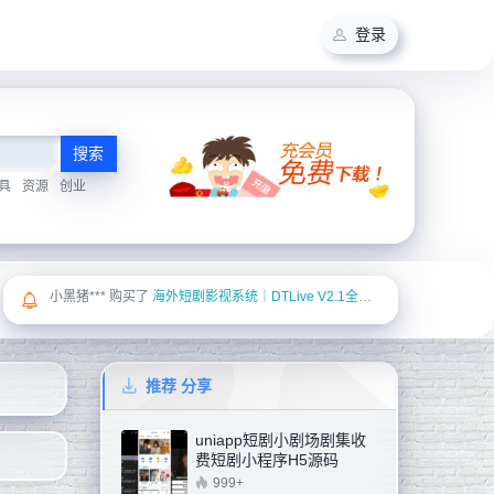
登录
搜索
具
资源
创业
Yan*** 购买了
在线点歌系统源码
推荐 分享
uniapp短剧小剧场剧集收
费短剧小程序H5源码
999+