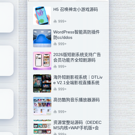
H5 召唤神龙小游戏源码
999+
WordPress智能高防插件
防cc/ddos
999+
2026版短剧系统支持广告
会员功能齐全短剧源码
999+
海外短剧影视系统｜DTLiv
e V2.1全端影视直播系统
汉化增强版（新增邮箱注
999+
册+阿里云OSS)
高仿酷狗音乐播放器源码
999+
资源堂整站源码（DEDEC
MS内核+WAP手机版+会
员模块）
999+