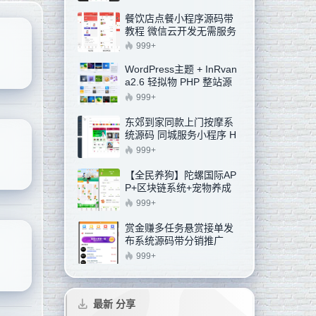
餐饮店点餐小程序源码带
教程 微信云开发无需服务
器（含顾客 + 管理员双端
999+
功能）
WordPress主题 + InRvan
a2.6 轻拟物 PHP 整站源
码
999+
东郊到家同款上门按摩系
统源码 同城服务小程序 H
5 后台可 DIY 部署
999+
【全民养狗】陀螺国际AP
P+区块链系统+宠物养成
+挖矿合成+养狗养宠物+算
999+
力币+商城+运营版 源码
赏金赚多任务悬赏接单发
布系统源码带分销推广
999+
最新 分享