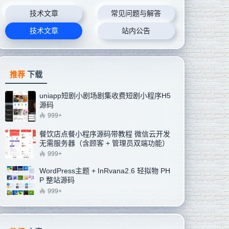
技术文章
常见问题与解答
技术文章
站内公告
推荐
下载
uniapp短剧小剧场剧集收费短剧小程序H5
源码
999+
餐饮店点餐小程序源码带教程 微信云开发
无需服务器（含顾客 + 管理员双端功能）
999+
WordPress主题 + InRvana2.6 轻拟物 PH
P 整站源码
999+