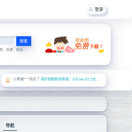
登录
搜索
具
资源
创业
Yan*** 购买了
在线点歌系统源码
导航