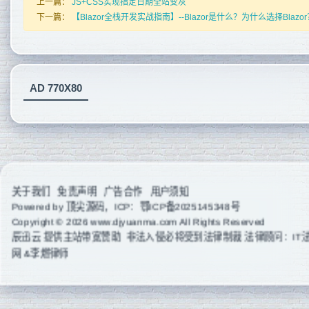
上一篇：
JS+CSS实现指定日期全站变灰
下一篇：
【Blazor全栈开发实战指南】--Blazor是什么？为什么选择Blazor
AD 770X80
关于我们
免责声明
广告合作
用户须知
Powered by
顶尖源码
，ICP：
鄂ICP备2025145348号
Copyright © 2026 www.djyuanma.com All Rights Reserved
辰迅云
提供主站带宽赞助 非法入侵必将受到法律制裁 法律顾问：IT
网 &李燃律师