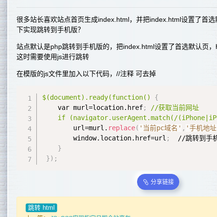
很多站长喜欢站点首页生成index.html，并把index.html设置
下实现跳转到手机版？
站点默认是php跳转到手机版的，把index.html设置了首选默认页
这时需要使用js进行跳转
在模版的js文件里加入以下代码，//注释 可去掉
$(document).ready(function()
{
    var murl=location.href
;
//获取当前网址

    if (navigator.userAgent.match(/(iPhone|iP
        url=murl.
replace
(
'当前pc域名'
,
'手机地址
        window.location.href=url
;
  //跳转到手
}
}
)
;
分享链接
跳转 html