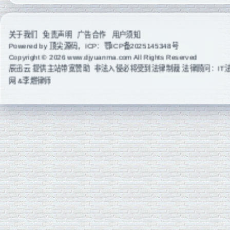
关于我们
免责声明
广告合作
用户须知
Powered by
顶尖源码
，ICP：
鄂ICP备2025145348号
Copyright © 2026 www.djyuanma.com All Rights Reserved
辰迅云
提供主站带宽赞助 非法入侵必将受到法律制裁 法律顾问：IT
网 &李燃律师