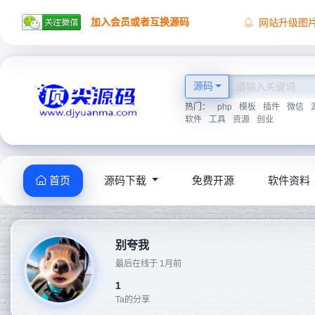
加入会员或者互换源码
网站升级图
顶尖源码祝
顶尖源码唯
2026学海无
源码
热门：
php
模板
插件
微信
软件
工具
资源
创业
首页
源码下载
免费开源
软件资料
别夸我
最后在线于 1月前
1
Ta的分享