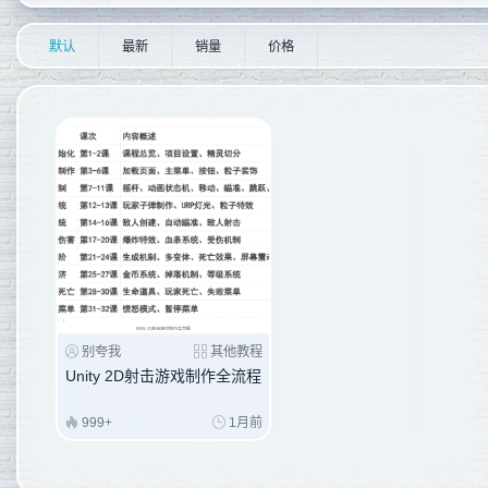
默认
最新
销量
价格
别夸我
其他教程
Unity 2D射击游戏制作全流程
999+
1月前