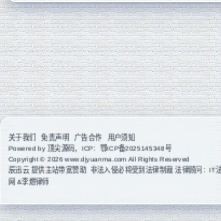
关于我们
免责声明
广告合作
用户须知
Powered by
顶尖源码
，ICP：
鄂ICP备2025145348号
Copyright © 2026 www.djyuanma.com All Rights Reserved
辰迅云
提供主站带宽赞助 非法入侵必将受到法律制裁 法律顾问：IT
网 &李燃律师