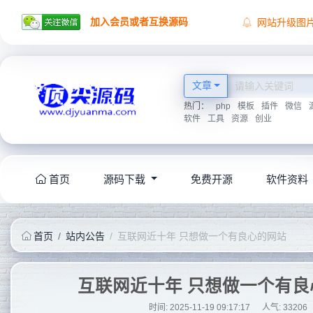
加入会员或者互换源码
网站升级图
顶尖源码祝
顶尖源码唯
2026学海无
文章
热门：
php
模板
插件
微信
软件
工具
资源
创业
首页
源码下载
免费开源
软件资料
首页
站内公告
互联网近十年 只想做一个有良心的网站
互联网近十年 只想做一个有良
时间: 2025-11-19 09:17:17
人气:
33206