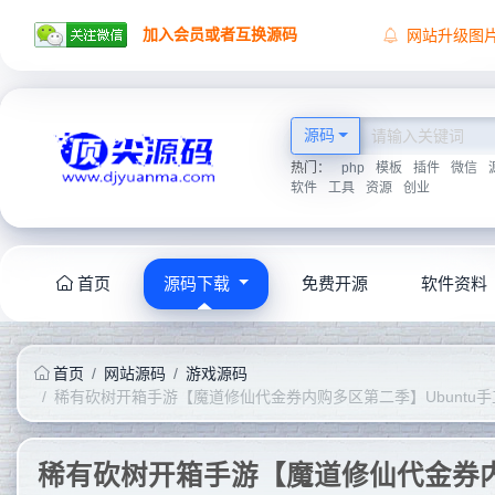
加入会员或者互换源码
网站升级图
顶尖源码祝
顶尖源码唯
2026学海无
源码
热门：
php
模板
插件
微信
软件
工具
资源
创业
首页
源码下载
免费开源
软件资料
首页
网站源码
游戏源码
稀有砍树开箱手游【魔道修仙代金券内购多区第二季】Ubuntu手