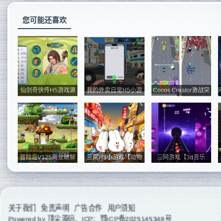
您可能还喜欢
仙剑奇侠传H5游戏源
我的外卖日常H5小游
Cocos Creator激战突
码
戏源码
围源码 休...
冒险岛V125商业破解
三网H5小游戏【动物
三网游戏【3d音乐
版发布 商业...
夜市】Win一...
球】【音乐节...
关于我们
免责声明
广告合作
用户须知
Powered by
顶尖源码
，ICP：
鄂ICP备2025145348号