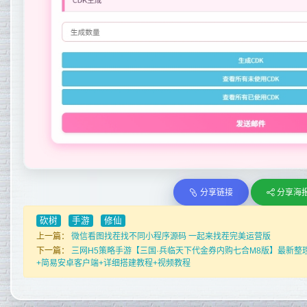
分享链接
分享海
砍树
手游
修仙
上一篇：
微信看图找茬找不同小程序源码 一起来找茬完美运营版
下一篇：
三网H5策略手游【三国·兵临天下代金券内购七合M8版】最新整理L
+简易安卓客户端+详细搭建教程+视频教程