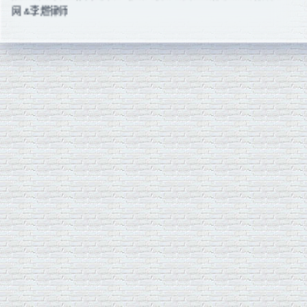
网 &李燃律师