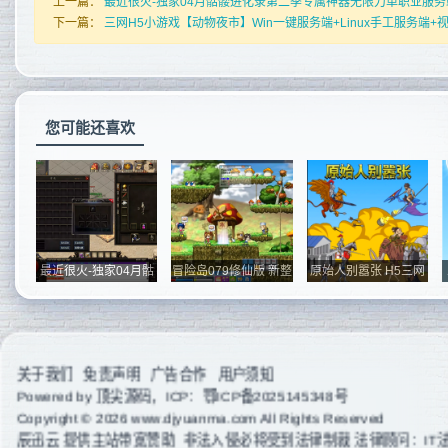
上一篇：
最近很火-独家04月骷髅进化录第二季专属神器无限刀单职业服务
下一篇：
三网H5小游戏【动物夜市】Win一键服务端+Linux手工服务端+
您可能还喜欢
最近很火-独家04月骷
冒险岛079修仙版 新整
原始人别嚣张 H5三网
髅进化录第...
理win服务...
H5休闲游...
关于我们
免责声明
广告合作
用户须知
Powered by
顶尖源码
，ICP：
鄂ICP备2025145348号
Copyright © 2026 www.djyuanma.com All Rights Reserved
辰迅云
提供主站带宽赞助 非法入侵必将受到法律制裁 法律顾问：IT