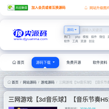
加入会员或者互换源码
网站升级图
顶尖源码祝
顶尖源码唯
2026学海无
源码
热门：
php
模板
插件
微信
软件
工具
资源
创业
首页
源码下载
免费开源
软件资料
首页
网站源码
游戏源码
三网游戏【3d音乐球】【音乐节奏H
更新时间：
2026-05-06