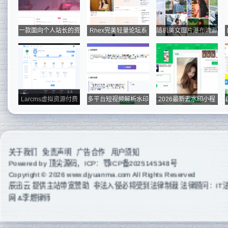
一款面向个人站长的资
Rhex完美轻量论坛系
随机美女图片瀑布流源
源下载、...
统
码
Larcms虚拟资源付费
多平台短视频解析水印
2026最新去水印小程
系统源码 全...
v3.0 程...
序源码，已...
关于我们
免责声明
广告合作
用户须知
Powered by
顶尖源码
，ICP：
鄂ICP备2025145348号
Copyright © 2026 www.djyuanma.com All Rights Reserved
辰迅云
提供主站带宽赞助 非法入侵必将受到法律制裁 法律顾问：IT
网 &李燃律师