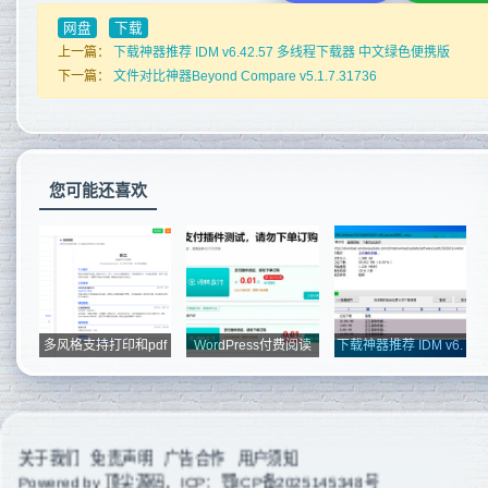
网盘
下载
上一篇：
下载神器推荐 IDM v6.42.57 多线程下载器 中文绿色便携版
下一篇：
文件对比神器Beyond Compare v5.1.7.31736
您可能还喜欢
多风格支持打印和pdf
WordPress付费阅读
下载神器推荐 IDM v6.
下载简历在...
付费下载插...
42.57 多...
关于我们
免责声明
广告合作
用户须知
Powered by
顶尖源码
，ICP：
鄂ICP备2025145348号