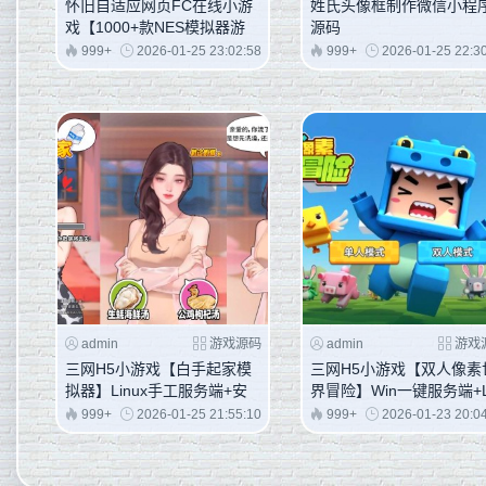
怀旧自适应网页FC在线小游
姓氏头像框制作微信小程
戏【1000+款NES模拟器游
源码
戏】最新整理WIN系服务端+
999+
2026-01-25 23:02:58
999+
2026-01-25 22:3
Linux手工服务端+管理后台
+支持手柄+存档
admin
游戏源码
admin
游戏
三网H5小游戏【白手起家模
三网H5小游戏【双人像素
拟器】Linux手工服务端+安
界冒险】Win一键服务端+L
卓
ux手工服务端+视频架设
999+
2026-01-25 21:55:10
999+
2026-01-23 20:0