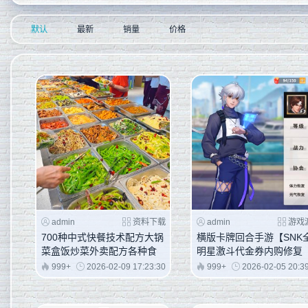
默认
最新
销量
价格
admin
资料下载
admin
游戏
700种中式快餐技术配方大锅
横版卡牌回合手游【SNK
菜盒饭炒菜外卖配方各种食
明星激斗代金券内购修复
材调料配比
版】Linux手工服务端+安
999+
2026-02-09 17:23:30
999+
2026-02-05 20:3
苹果双端+管理后台+CDK
权后台+视频架设教程