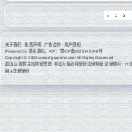
«
1
2
关于我们
免责声明
广告合作
用户须知
Powered by
顶尖源码
，ICP：
鄂ICP备2025145348号
Copyright © 2026 www.djyuanma.com All Rights Reserved
辰迅云
提供主站带宽赞助 非法入侵必将受到法律制裁 法律顾问：IT
网 &李燃律师