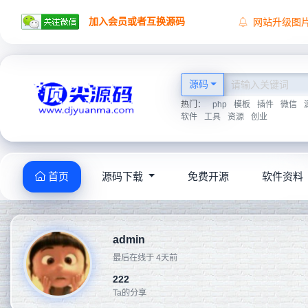
加入会员或者互换源码
网站升级图
顶尖源码祝
顶尖源码唯
2026学海无
源码
热门：
php
模板
插件
微信
软件
工具
资源
创业
首页
源码下载
免费开源
软件资料
admin
最后在线于 4天前
222
Ta的分享