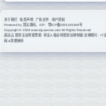
抖音支付源...
端和移动端主...
科技公司模...
关于我们
免责声明
广告合作
用户须知
Powered by
顶尖源码
，ICP：
鄂ICP备2025145348号
Copyright © 2026 www.djyuanma.com All Rights Reserved
辰迅云
提供主站带宽赞助 非法入侵必将受到法律制裁 法律顾问：IT
网 &李燃律师