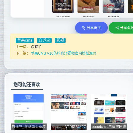
分享链接
分享海
苹果cms
自适应
影视
上一篇：
没有了
下一篇：
苹果CMS V10仿抖音短视频官网模板源码
您可能还喜欢
自适应_收款单页新增
苹果cmsV10仿B站PC
pbootcms 自适应网络