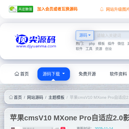
加入会员或者互换源码
网站升级图
顶尖源码祝
顶尖源码唯
2026学海无
源码
热门：
php
模板
插件
微信
软件
工具
资源
创业
首页
源码下载
免费开源
软件资料
首页
网站源码
主题模板
苹果cmsV10 MXone Pro自
更新时间：
2025-11-14