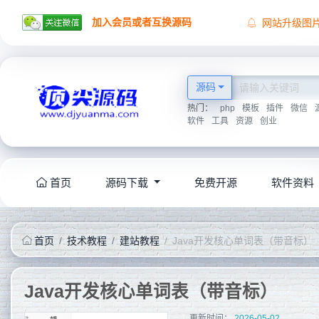
加入会员或者互换源码
网站升级图
顶尖源码祝
顶尖源码唯
2026学海无
源码
热门：
php
模板
插件
微信
软件
工具
资源
创业
首页
源码下载
免费开源
软件资料
首页
技术教程
建站教程
Java开发核心单词表（带音标）
Java开发核心单词表（带音标）
更新时间：
2026-05-02