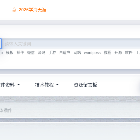
顶尖源码唯一联系方式，慎防上当受骗！
hp
模板
插件
微信
源码
手游
自适应
网站
wordpess
教程
开源
软件
工
软件资料
技术教程
资源留言板
字体插件