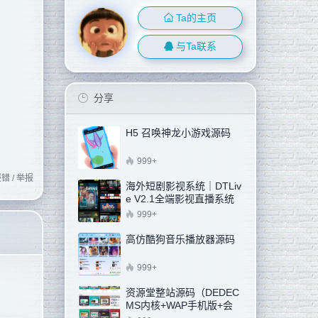
Ta的主页
与Ta联系
分享
H5 召唤神龙小游戏源码
999+
错 / 举报
海外短剧影视系统｜DTLiv
e V2.1全端影视直播系统
汉化增强版（新增邮箱注
999+
册+阿里云OSS)
高仿酷狗音乐播放器源码
999+
资源堂整站源码（DEDEC
MS内核+WAP手机版+会