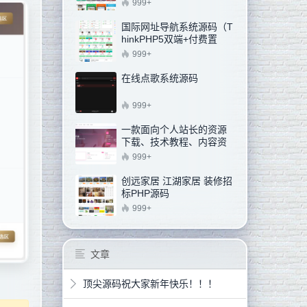
员模块）
999+
国际网址导航系统源码（T
hinkPHP5双端+付费置
顶）
999+
在线点歌系统源码
999+
一款面向个人站长的资源
下载、技术教程、内容资
讯类站点的 WordPress 主
999+
题
创远家居 江湖家居 装修招
标PHP源码
999+
文章
顶尖源码祝大家新年快乐！！！